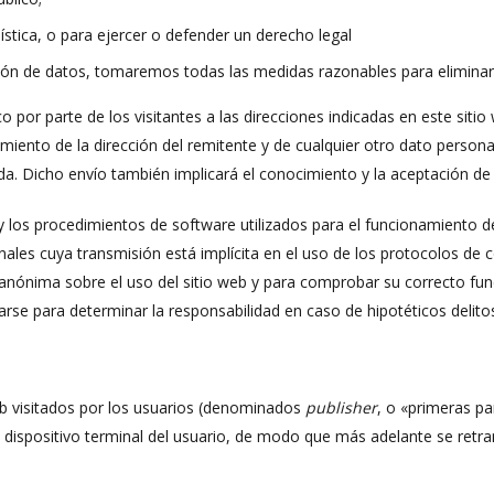
dística, o para ejercer o defender un derecho legal
sión de datos, tomaremos todas las medidas razonables para eliminar
 por parte de los visitantes a las direcciones indicadas en este sitio
miento de la dirección del remitente y de cualquier otro dato personal
da. Dicho envío también implicará el conocimiento y la aceptación de l
 y los procedimientos de software utilizados para el funcionamiento d
es cuya transmisión está implícita en el uso de los protocolos de co
a anónima sobre el uso del sitio web y para comprobar su correcto f
arse para determinar la responsabilidad en caso de hipotéticos delitos
eb visitados por los usuarios (denominados
publisher
, o «primeras pa
dispositivo terminal del usuario, de modo que más adelante se retra